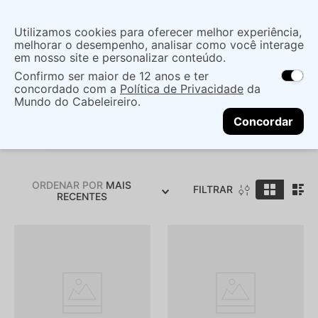
Insira uma
Utilizamos cookies para oferecer melhor experiência,
localização
melhorar o desempenho, analisar como você interage
em nosso site e personalizar conteúdo.
O que você procura?
Confirmo ser maior de 12 anos e ter
As ofertas e opções de entrega variam de
concordado com a
Política de Privacidade
da
acordo com a região.
Não sei meu CEP
Mundo do Cabeleireiro.
Mise en Scène
CONTINUAR
Concordar
ORDENAR POR
MAIS
FILTRAR
RECENTES