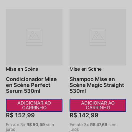
Mise en Scène
Mise en Scène
Condicionador Mise
Shampoo Mise en
en Scène Perfect
Scène Magic Straight
Serum 530ml
530ml
ADICIONAR AO
ADICIONAR AO
CARRINHO
CARRINHO
R$
152
,
99
R$
142
,
99
Em até
3
x
R$
50
,
99
sem
Em até
3
x
R$
47
,
66
sem
juros
juros