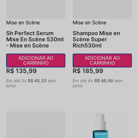
Mise en Scène
Mise en Scène
Sh Perfect Serum
Shampoo Mise en
Mise En Scène 530ml
Scène Super
- Mise en Scène
Rich530ml
ADICIONAR AO
ADICIONAR AO
CARRINHO
CARRINHO
R$
135
,
99
R$
185
,
99
Em até
3
x
R$
45
,
33
sem
Em até
4
x
R$
46
,
49
sem
juros
juros