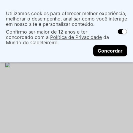
Insira uma
Utilizamos cookies para oferecer melhor experiência,
localização
melhorar o desempenho, analisar como você interage
em nosso site e personalizar conteúdo.
O que você procura?
Confirmo ser maior de 12 anos e ter
As ofertas e opções de entrega variam de
concordado com a
Política de Privacidade
da
acordo com a região.
Não sei meu CEP
Cabelo
Marcas De Salão
Mundo do Cabeleireiro.
CONTINUAR
Tratamentos EspecÍficos
SERUM MISE EN SCENE
Concordar
MAGIC STRAIGHT 80ML - MISE EN SCÈNE