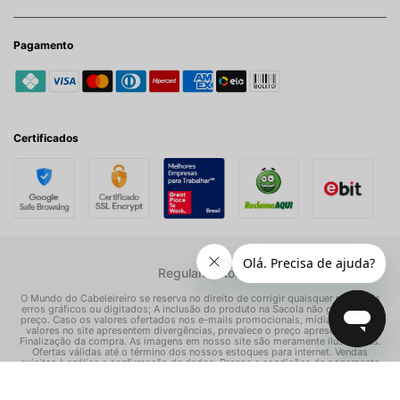
Pagamento
Certificados
Regulamentos
O Mundo do Cabeleireiro se reserva no direito de corrigir quaisquer possíveis
erros gráficos ou digitados; A inclusão do produto na Sacola não garante seu
preço. Caso os valores ofertados nos e-mails promocionais, mídias sociais e
valores no site apresentem divergências, prevalece o preço apresentado na
Finalização da compra. As imagens em nosso site são meramente ilustrativas.
Ofertas válidas até o término dos nossos estoques para internet. Vendas
sujeitas à análise e confirmação de dados. Preços e condições de pagamento
exclusivos para compras via internet, podendo variar nas nossas lojas físicas.
© Todos os direitos reservados Mundo dos Cosméticos S/A - CNPJ: