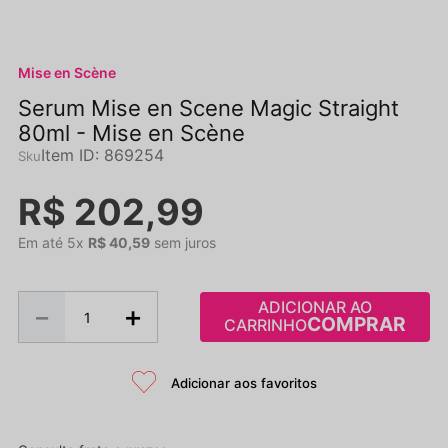
Mise en Scène
Serum Mise en Scene Magic Straight
80ml - Mise en Scène
Item ID
:
869254
R$
202
,
99
Em até
5
x
R$
40
,
59
sem juros
ADICIONAR AO
－
＋
CARRINHO