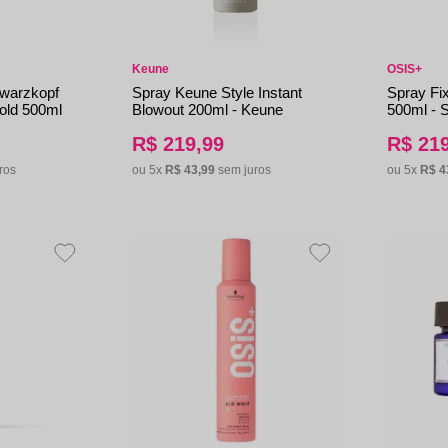
aleta de Sombra
Keune
OSIS+
hwarzkopf
Spray Keune Style Instant
Spray Fi
Hold 500ml
Blowout 200ml - Keune
500ml - 
R$
219
,
99
R$
21
ros
ou
5
x
R$
43
,
99
sem juros
ou
5
x
R$
4