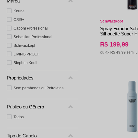
Marca
Protetor Solar
Tratamento Oral
P
Tônico e Adstringente`
Keune
OSIS+
Schwarzkopf
Spray Fixador Sc
Gaboni Professional
Silhouette Super 
Sebastian Professional
R$
199
,
99
Schwarzkopf
ou
4
x
R$
49
,
99
sem ju
LIVING PROOF
Stephen Knoll
Wella Professionals
Propriedades
Truss
Sem parabenos ou Petrolatos
Deva Curl
Cadiveu Professional
BRAÉ
Público ou Gênero
Redken
Todos
Paul Mitchell
L'Anza
Tipo de Cabelo