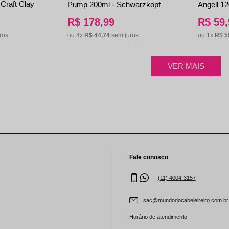
Craft Clay
Pump 200ml - Schwarzkopf
Angell 1
R$
178
,
99
R$
59
,
ou
4
x
R$
44
,
74
sem juros
ou
1
x
R$
5
ros
Fale conosco
(11) 4004-3157
sac@mundodocabeleireiro.com.br
Horário de atendimento: