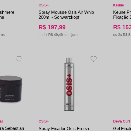
OSIS+
Keune
shmere
Spray Mousse Osis Air Whip
Keune Pr
ne
200ml - Schwarzkopf
Fixação E
R$
197
,
99
R$
15
ros
ou
4
x
R$
49
,
49
sem juros
ou
3
x
R$
5
al
OSIS+
Deva Curl
a Sebastian
Spray Fixador Osis Freeze
Gel Final