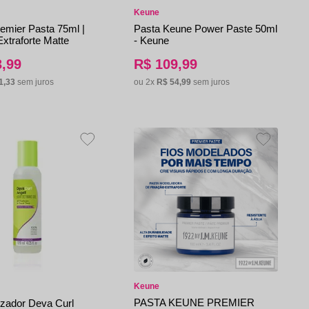
Keune
emier Pasta 75ml |
Pasta Keune Power Paste 50ml
xtraforte Matte
- Keune
3
,
99
R$
109
,
99
1
,
33
sem juros
ou
2
x
R$
54
,
99
sem juros
Keune
PASTA KEUNE PREMIER
izador Deva Curl