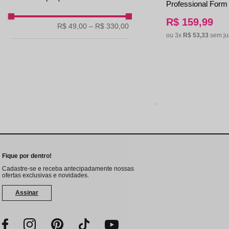
Professional Form 
50g
R$
159
,
99
R$ 49,00
–
R$ 330,00
ou
3
x
R$
53
,
33
sem ju
.
Fique por dentro!
Cadastre-se e receba antecipadamente nossas
ofertas exclusivas e novidades.
Assinar