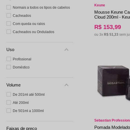
Alfaparf
Keune
Normais a todos os tipos de cabelos
Mousse Keune Ca
Cacheados
Cloud 200ml - Keu
Com queda ou ralos
R$
153
,
99
Cacheados ou Ondulados
ou
3
x
R$
51
,
33
sem ju
Uso
Profissional
Doméstico
Volume
De 201ml até 500ml
Até 200ml
De 501ml a 1000ml
Sebastian Profession
Pomada Modelador
Faixas de preço