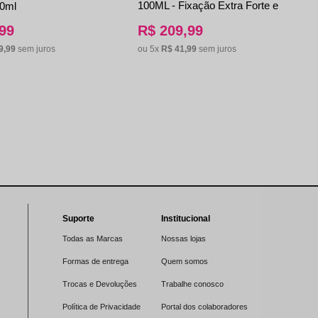
100ML - Fixação Extra Forte e
20ml
Acabamento Matte
99
R$
209
,
99
9
,
99
sem juros
ou
5
x
R$
41
,
99
sem juros
Suporte
Institucional
Todas as Marcas
Nossas lojas
Formas de entrega
Quem somos
Trocas e Devoluções
Trabalhe conosco
Política de Privacidade
Portal dos colaboradores