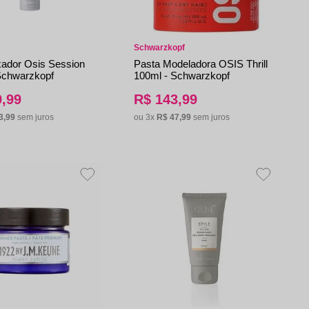
Schwarzkopf
xador Osis Session
Pasta Modeladora OSIS Thrill
Schwarzkopf
100ml - Schwarzkopf
9
,
99
R$
143
,
99
3
,
99
sem juros
ou
3
x
R$
47
,
99
sem juros