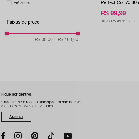
Perfect Cor 70 30m
Até 200ml
R$
99
,
99
ou
2
x
R$
49
,
99
sem ju
Faixas de preço
R$ 35,00
–
R$ 468,00
.
Fique por dentro!
Cadastre-se e receba antecipadamente nossas
ofertas exclusivas e novidades.
Assinar