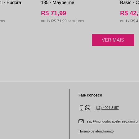
l - Eudora
135 - Maybelline
Basic - C
R$
71
,
99
R$
42
,
ros
ou
1
x
R$
71
,
99
sem juros
ou
1
x
R$
4
Fale conosco
(11) 4004-3157
sac@mundodocabeleireiro.com.br
Horário de atendimento: