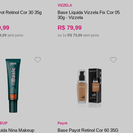
VIZZELA
ot Retinol Cor 30 35g
Base Líquida Vizzela Fix Cor 05
30g - Vizzela
9
,
99
R$
79
,
99
4
,
99
sem juros
ou
1
x
R$
79
,
99
sem juros
KEUP
Payot
uida Nina Makeup
Base Payot Retinol Cor 60 35G