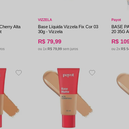
aleta de Sombra
VIZZELA
Payot
Cherry Alta
Base Líquida Vizzela Fix Cor 03
BASE P
t
30g - Vizzela
20 35G A
R$
79
,
99
R$
10
ros
ou
1
x
R$
79
,
99
sem juros
ou
2
x
R$
5