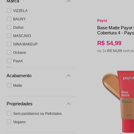
Marca
Protetor Solar
Tratamento Oral
P
Tônico e Adstringente`
VIZZELA
BAUNY
Payot
Base Matte Payot 
Dailus
Cobertura 4 - Payo
MASCAVO
R$
54
,
99
NINA MAKEUP
ou
1
x
R$
54
,
99
sem ju
Océane
Payot
Vult
Acabamento
Wet N Wild
Matte
Makiê
Zanphy
Bruna Tavares
Propriedades
Tir Tir
Sem parabenos ou Petrolatos
Boca Rosa
Vegano
Kiss NY