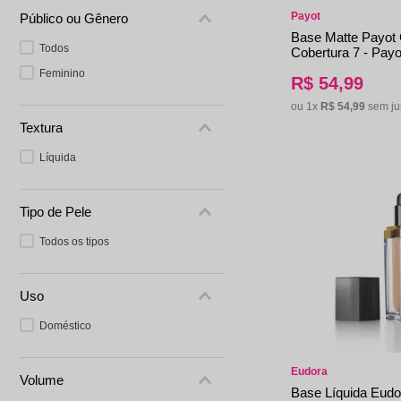
Eudora
Payot
Público ou Gênero
CATHARINE HILLS
Base Matte Payot 
Todos
Cobertura 7 - Payo
Maybelline
Feminino
R$
54
,
99
Mari Maria
ou
1
x
R$
54
,
99
sem ju
Ruby Kisses
Textura
Revlon
Niina Secrets
Líquida
Tipo de Pele
Todos os tipos
Uso
Doméstico
Eudora
Volume
Base Líquida Eudo