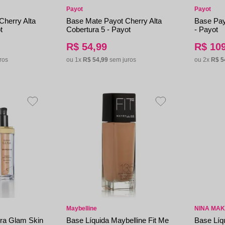
Payot
Payot
Cherry Alta
Base Mate Payot Cherry Alta
Base Pay
t
Cobertura 5 - Payot
- Payot
R$
54
,
99
R$
10
ros
ou
1
x
R$
54
,
99
sem juros
ou
2
x
R$
5
Maybelline
NINA MA
ra Glam Skin
Base Líquida Maybelline Fit Me
Base Líq