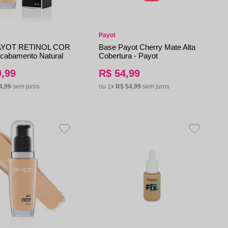
Payot
AYOT RETINOL COR
Base Payot Cherry Mate Alta
cabamento Natural
Cobertura - Payot
9
,
99
R$
54
,
99
4
,
99
sem juros
ou
1
x
R$
54
,
99
sem juros