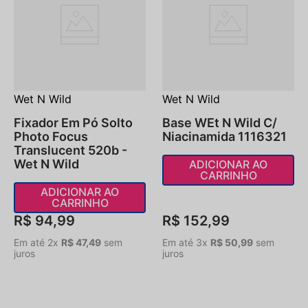
Wet N Wild
Wet N Wild
Fixador Em Pó Solto
Base WEt N Wild C/
Photo Focus
Niacinamida 1116321
Translucent 520b -
Wet N Wild
ADICIONAR AO
CARRINHO
ADICIONAR AO
CARRINHO
R$
94
,
99
R$
152
,
99
Em até
2
x
R$
47
,
49
sem
Em até
3
x
R$
50
,
99
sem
juros
juros