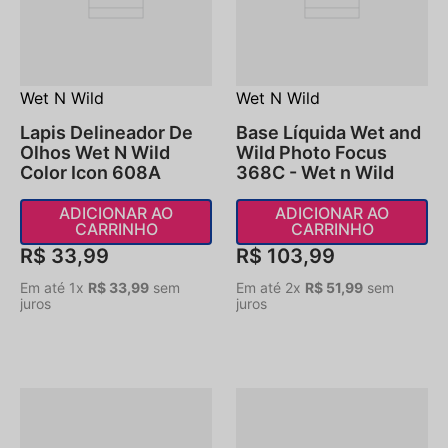
Wet N Wild
Wet N Wild
Lapis Delineador De
Base Líquida Wet and
Olhos Wet N Wild
Wild Photo Focus
Color Icon 608A
368C - Wet n Wild
ADICIONAR AO
ADICIONAR AO
CARRINHO
CARRINHO
R$
33
,
99
R$
103
,
99
Em até
1
x
R$
33
,
99
sem
Em até
2
x
R$
51
,
99
sem
juros
juros