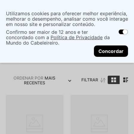
Insira uma
Utilizamos cookies para oferecer melhor experiência,
localização
melhorar o desempenho, analisar como você interage
em nosso site e personalizar conteúdo.
O que você procura?
Confirmo ser maior de 12 anos e ter
As ofertas e opções de entrega variam de
concordado com a
Política de Privacidade
da
acordo com a região.
Não sei meu CEP
Mundo do Cabeleireiro.
Wet N Wild
CONTINUAR
Concordar
ORDENAR POR
MAIS
FILTRAR
RECENTES