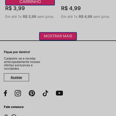
CARRINHO
R$
3
,
99
R$
4
,
99
Em até
1
x
R$
3
,
99
sem juros
Em até
1
x
R$
4
,
99
sem juros
MOSTRAR MAIS
Fique por dentro!
Cadastre-se e receba
antecipadamente nossas
ofertas exclusivas e
novidades.
Assinar
Fale conosco