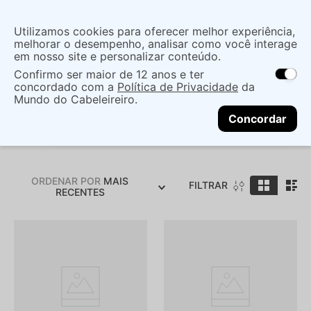
Insira uma
Utilizamos cookies para oferecer melhor experiência,
localização
melhorar o desempenho, analisar como você interage
em nosso site e personalizar conteúdo.
O que você procura?
Confirmo ser maior de 12 anos e ter
As ofertas e opções de entrega variam de
concordado com a
Política de Privacidade
da
acordo com a região.
Não sei meu CEP
Mundo do Cabeleireiro.
Nb
CONTINUAR
Concordar
ORDENAR POR
MAIS
FILTRAR
RECENTES