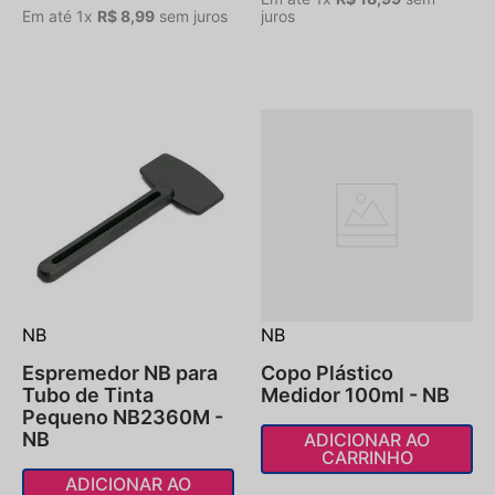
Em até
1
x
R$
8
,
99
sem juros
juros
NB
NB
Espremedor NB para
Copo Plástico
Tubo de Tinta
Medidor 100ml - NB
Pequeno NB2360M -
NB
ADICIONAR AO
CARRINHO
ADICIONAR AO