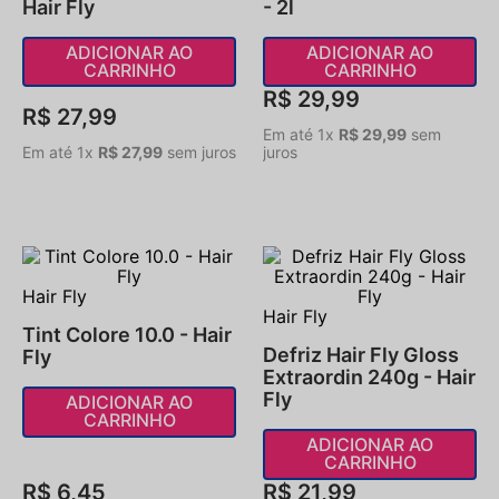
Hair Fly
- 2l
ADICIONAR AO
ADICIONAR AO
CARRINHO
CARRINHO
R$
29
,
99
R$
27
,
99
Em até
1
x
R$
29
,
99
sem
Em até
1
x
R$
27
,
99
sem juros
juros
Hair Fly
Hair Fly
Tint Colore 10.0 - Hair
Defriz Hair Fly Gloss
Fly
Extraordin 240g - Hair
Fly
ADICIONAR AO
CARRINHO
ADICIONAR AO
CARRINHO
R$
6
,
45
R$
21
,
99