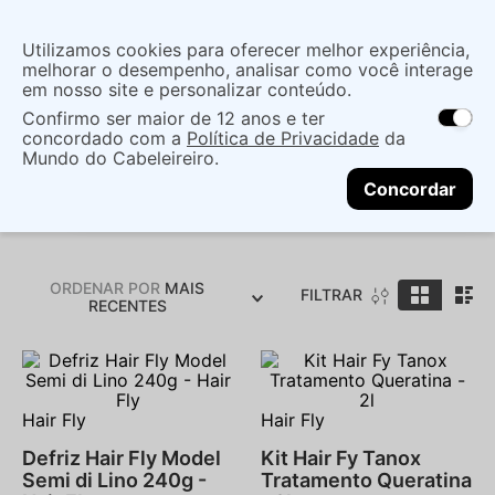
Insira uma
Utilizamos cookies para oferecer melhor experiência,
localização
melhorar o desempenho, analisar como você interage
em nosso site e personalizar conteúdo.
O que você procura?
Confirmo ser maior de 12 anos e ter
As ofertas e opções de entrega variam de
concordado com a
Política de Privacidade
da
acordo com a região.
Não sei meu CEP
Mundo do Cabeleireiro.
Hair Fly
CONTINUAR
Concordar
ORDENAR POR
MAIS
FILTRAR
RECENTES
Hair Fly
Hair Fly
Defriz Hair Fly Model
Kit Hair Fy Tanox
Semi di Lino 240g -
Tratamento Queratina