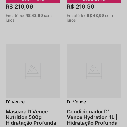
R$
219
,
99
R$
219
,
99
Em até
5
x
R$
43
,
99
sem
Em até
5
x
R$
43
,
99
sem
juros
juros
D' Vence
D' Vence
Máscara D Vence
Condicionador D'
Nutrition 500g
Vence Hydration 1L |
Hidratação Profunda
Hidratação Profunda