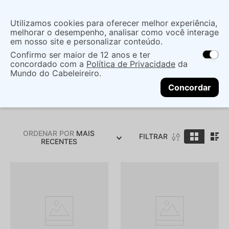
Insira uma
Utilizamos cookies para oferecer melhor experiência,
localização
melhorar o desempenho, analisar como você interage
em nosso site e personalizar conteúdo.
O que você procura?
Confirmo ser maior de 12 anos e ter
As ofertas e opções de entrega variam de
concordado com a
Política de Privacidade
da
acordo com a região.
Não sei meu CEP
Mundo do Cabeleireiro.
D' Vence
CONTINUAR
Concordar
ORDENAR POR
MAIS
FILTRAR
RECENTES