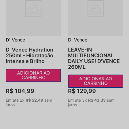
D' Vence
D' Vence
D' Vence Hydration
LEAVE-IN
250ml - Hidratação
MULTIFUNCIONAL
Intensa e Brilho
DAILY USE! D'VENCE
260ML
ADICIONAR AO
CARRINHO
ADICIONAR AO
CARRINHO
R$
104
,
99
R$
129
,
99
Em até
2
x
R$
52
,
49
sem
Em até
3
x
R$
43
,
33
sem
juros
juros