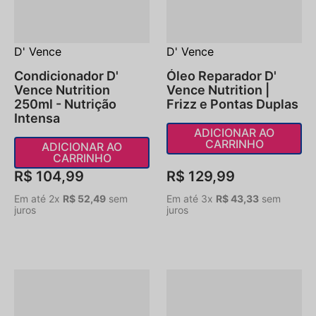
D' Vence
D' Vence
Condicionador D'
Óleo Reparador D'
Vence Nutrition
Vence Nutrition |
250ml - Nutrição
Frizz e Pontas Duplas
Intensa
ADICIONAR AO
CARRINHO
ADICIONAR AO
CARRINHO
R$
104
,
99
R$
129
,
99
Em até
2
x
R$
52
,
49
sem
Em até
3
x
R$
43
,
33
sem
juros
juros