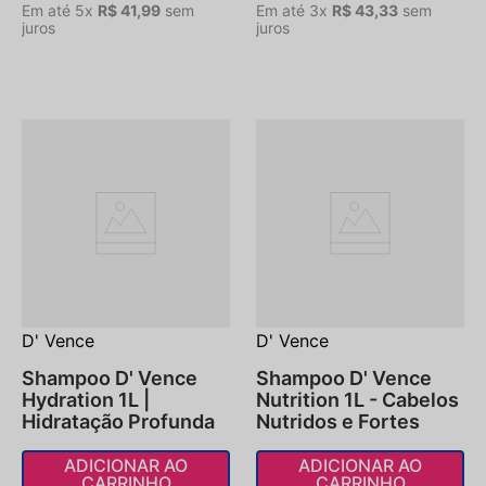
Em até
5
x
R$
41
,
99
sem
Em até
3
x
R$
43
,
33
sem
juros
juros
D' Vence
D' Vence
Shampoo D' Vence
Shampoo D' Vence
Hydration 1L |
Nutrition 1L - Cabelos
Hidratação Profunda
Nutridos e Fortes
ADICIONAR AO
ADICIONAR AO
CARRINHO
CARRINHO