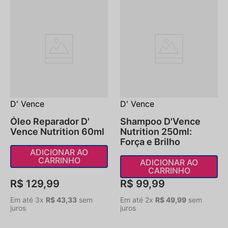
D' Vence
D' Vence
Óleo Reparador D'
Shampoo D'Vence
Vence Nutrition 60ml
Nutrition 250ml:
Força e Brilho
ADICIONAR AO
CARRINHO
ADICIONAR AO
CARRINHO
R$
129
,
99
R$
99
,
99
Em até
3
x
R$
43
,
33
sem
Em até
2
x
R$
49
,
99
sem
juros
juros