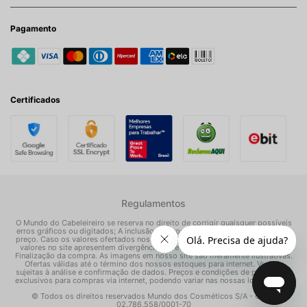
Pagamento
Certificados
Regulamentos
O Mundo do Cabeleireiro se reserva no direito de corrigir quaisquer possíveis
erros gráficos ou digitados; A inclusão do produto na Sacola não garante seu
preço. Caso os valores ofertados nos e-mails promocionais, mídias sociais e
valores no site apresentem divergências, prevalece o preço apresentado na
Finalização da compra. As imagens em nosso site são meramente ilustrativas.
Ofertas válidas até o término dos nossos estoques para internet. Vendas
sujeitas à análise e confirmação de dados. Preços e condições de pagamento
exclusivos para compras via internet, podendo variar nas nossas lojas físicas.
© Todos os direitos reservados Mundo dos Cosméticos S/A - CNPJ:
02.786.558/0001-70