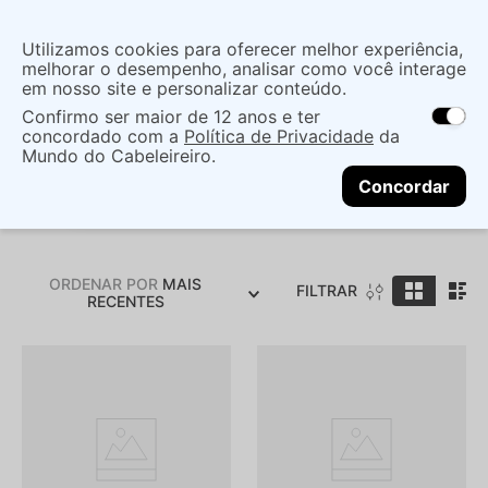
Insira uma
Utilizamos cookies para oferecer melhor experiência,
localização
melhorar o desempenho, analisar como você interage
em nosso site e personalizar conteúdo.
O que você procura?
Confirmo ser maior de 12 anos e ter
As ofertas e opções de entrega variam de
concordado com a
Política de Privacidade
da
acordo com a região.
Não sei meu CEP
Mundo do Cabeleireiro.
Brota
CONTINUAR
Concordar
ORDENAR POR
MAIS
FILTRAR
RECENTES