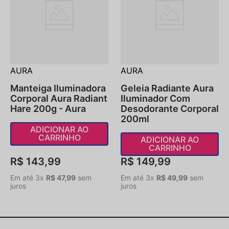
AURA
AURA
Manteiga Iluminadora
Geleia Radiante Aura
Corporal Aura Radiant
Iluminador Com
Hare 200g - Aura
Desodorante Corporal
200ml
ADICIONAR AO
CARRINHO
ADICIONAR AO
CARRINHO
R$
143
,
99
R$
149
,
99
Em até
3
x
R$
47
,
99
sem
Em até
3
x
R$
49
,
99
sem
juros
juros