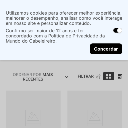
Insira uma
Utilizamos cookies para oferecer melhor experiência,
localização
melhorar o desempenho, analisar como você interage
em nosso site e personalizar conteúdo.
O que você procura?
Confirmo ser maior de 12 anos e ter
As ofertas e opções de entrega variam de
concordado com a
Política de Privacidade
da
acordo com a região.
Não sei meu CEP
Mundo do Cabeleireiro.
AURA
CONTINUAR
Concordar
ORDENAR POR
MAIS
FILTRAR
RECENTES