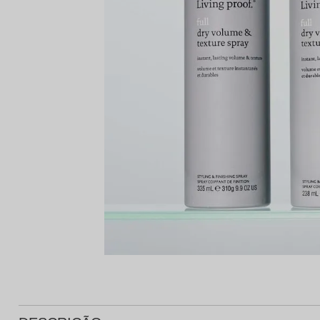
Protetor Solar
Tratamento Oral
P
Tônico e Adstringente`