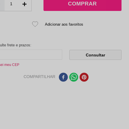
－
＋
sei meu CEP
COMPARTILHAR