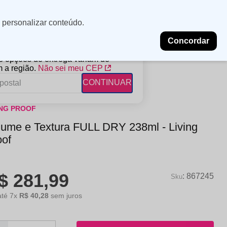
Minha
Insira uma
 personalizar conteúdo.
localização
conta
Concordar
PROMOÇÕES
NOSSAS LOJAS
BLOG
 e opções de entrega variam de
 a região.
Não sei meu CEP
CONTINUAR
ING PROOF
FANTIL
RAGÂNCIAS
DESCARTÁVEIS
lume e Textura FULL DRY 238ml - Living
ampoo
erfumes
Algodão
oof
ndicionador
Lenços
eme de Pentear
Lenços Umedecidos
$
281
,
99
ave-in
:
867245
até
7
x
R$
40
,
28
sem juros