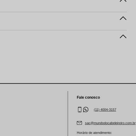
Fale conosco
(11) 4004-3157
sac@mundodocabeleireiro.com.br
Horário de atendimento: