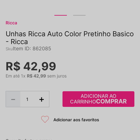
Ricca
Unhas Ricca Auto Color Pretinho Basico
- Ricca
Item ID
:
862085
R$
42
,
99
Em até
1
x
R$
42
,
99
sem juros
ADICIONAR AO
－
＋
CARRINHO