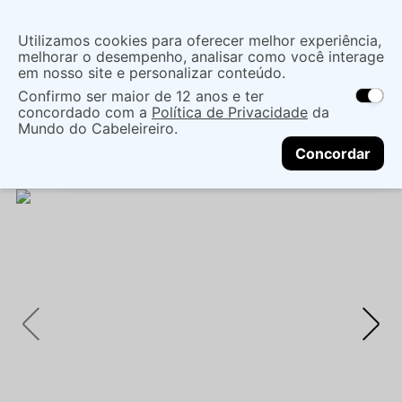
Insira uma
Utilizamos cookies para oferecer melhor experiência,
localização
melhorar o desempenho, analisar como você interage
em nosso site e personalizar conteúdo.
O que você procura?
Confirmo ser maior de 12 anos e ter
As ofertas e opções de entrega variam de
concordado com a
Política de Privacidade
da
acordo com a região.
Não sei meu CEP
Mãos e Pés
Cuidado Com As Mãos
Mundo do Cabeleireiro.
CONTINUAR
Unhas Postiças
UNHAS RICCA AUTO COLOR
Concordar
PRETINHO BASICO - RICCA