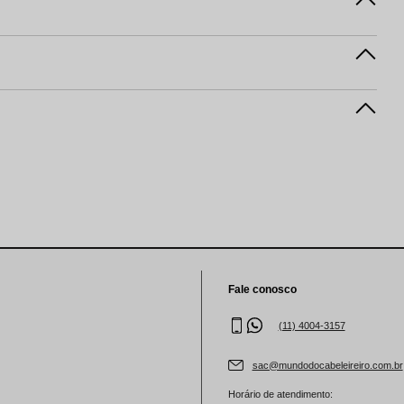
Fale conosco
(11) 4004-3157
sac@mundodocabeleireiro.com.br
Horário de atendimento: