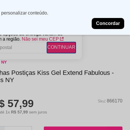
Minha
Insira uma
 personalizar conteúdo.
localização
conta
Concordar
PROMOÇÕES
NOSSAS LOJAS
BLOG
 e opções de entrega variam de
 a região.
Não sei meu CEP
CONTINUAR
s NY
FANTIL
RAGÂNCIAS
DESCARTÁVEIS
has Postiças Kiss Gel Extend Fabulous -
ampoo
erfumes
Algodão
ss NY
ndicionador
Lenços
eme de Pentear
Lenços Umedecidos
$
57
,
99
ave-in
:
866170
até
1
x
R$
57
,
99
sem juros