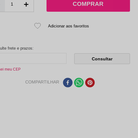
－
＋
sei meu CEP
COMPARTILHAR