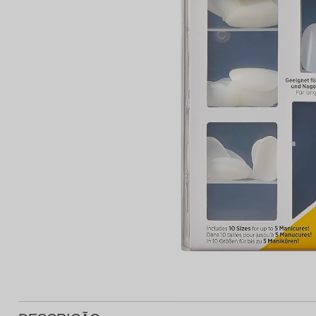
Protetor Solar
Tratamento Oral
P
Tônico e Adstringente`