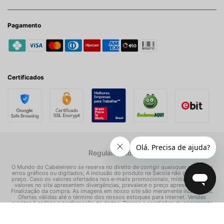
Pagamento
Certificados
Regulamentos
O Mundo do Cabeleireiro se reserva no direito de corrigir quaisquer possíveis
erros gráficos ou digitados; A inclusão do produto na Sacola não garante seu
preço. Caso os valores ofertados nos e-mails promocionais, mídias sociais e
valores no site apresentem divergências, prevalece o preço apresentado na
Finalização da compra. As imagens em nosso site são meramente ilustrativas.
Ofertas válidas até o término dos nossos estoques para internet. Vendas
sujeitas à análise e confirmação de dados. Preços e condições de pagamento
exclusivos para compras via internet, podendo variar nas nossas lojas físicas.
© Todos os direitos reservados Mundo dos Cosméticos S/A - CNPJ: