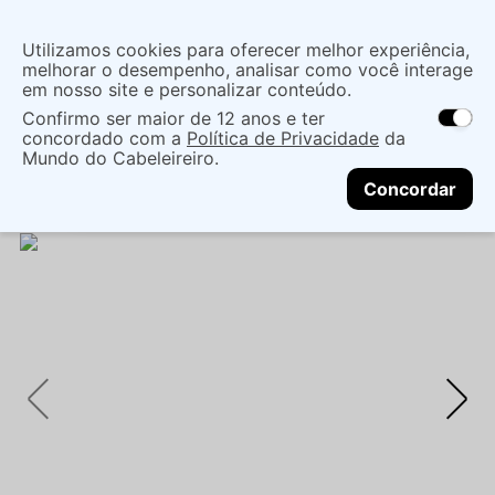
Insira uma
Utilizamos cookies para oferecer melhor experiência,
localização
melhorar o desempenho, analisar como você interage
em nosso site e personalizar conteúdo.
O que você procura?
Confirmo ser maior de 12 anos e ter
As ofertas e opções de entrega variam de
concordado com a
Política de Privacidade
da
acordo com a região.
Não sei meu CEP
Mãos e Pés
Cuidado Com As Mãos
Mundo do Cabeleireiro.
CONTINUAR
Unhas Postiças
UNHAS POST KISS IMPRES SELF
Concordar
LOVE HASHTAG MÉDIA ULTRA GEL BRILHO