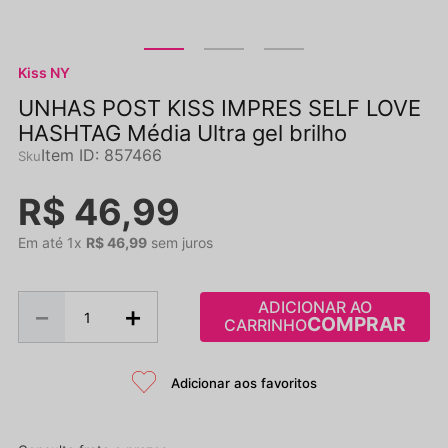
Kiss NY
UNHAS POST KISS IMPRES SELF LOVE
HASHTAG Média Ultra gel brilho
Item ID
:
857466
R$
46
,
99
Em até
1
x
R$
46
,
99
sem juros
ADICIONAR AO
－
＋
CARRINHO