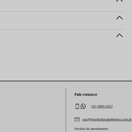
Fale conosco
(11) 4004-3157
sac@mundodocabeleireiro.com.br
Horário de atendimento: