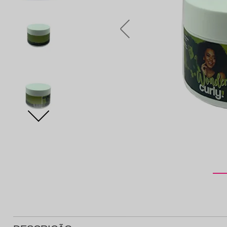
Protetor Solar
Tratamento Oral
P
Tônico e Adstringente`