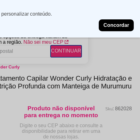
Minha
Insira uma
 personalizar conteúdo.
localização
conta
Concordar
PROMOÇÕES
NOSSAS LOJAS
BLOG
 e opções de entrega variam de
 a região.
Não sei meu CEP
CONTINUAR
der Curly
FANTIL
RAGÂNCIAS
DESCARTÁVEIS
atamento Capilar Wonder Curly Hidratação e
ampoo
erfumes
Algodão
trição Profunda com Manteiga de Murumuru
ndicionador
Lenços
eme de Pentear
Lenços Umedecidos
ave-in
:
862028