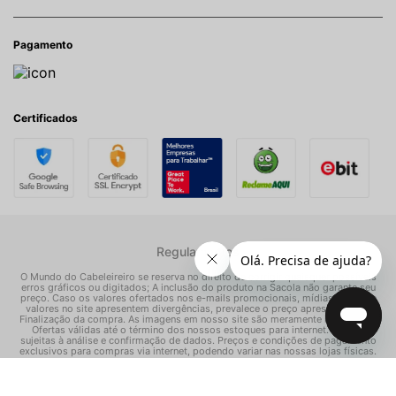
Pagamento
Certificados
Regulamentos
O Mundo do Cabeleireiro se reserva no direito de corrigir quaisquer possíveis
erros gráficos ou digitados; A inclusão do produto na Sacola não garante seu
preço. Caso os valores ofertados nos e-mails promocionais, mídias sociais e
valores no site apresentem divergências, prevalece o preço apresentado na
Finalização da compra. As imagens em nosso site são meramente ilustrativas.
Ofertas válidas até o término dos nossos estoques para internet. Vendas
sujeitas à análise e confirmação de dados. Preços e condições de pagamento
exclusivos para compras via internet, podendo variar nas nossas lojas físicas.
© Todos os direitos reservados Mundo dos Cosméticos S/A - CNPJ:
02.786.558/0001-70