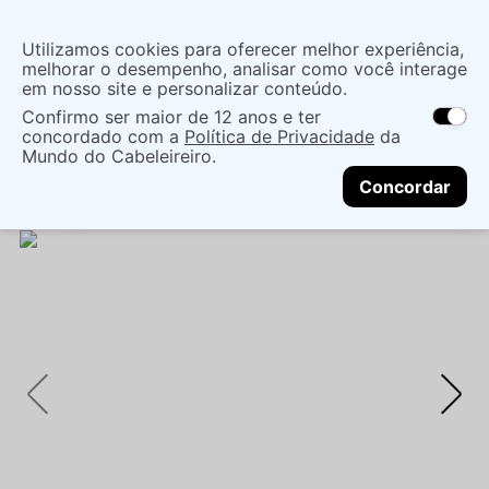
Insira uma
Utilizamos cookies para oferecer melhor experiência,
localização
melhorar o desempenho, analisar como você interage
em nosso site e personalizar conteúdo.
O que você procura?
Confirmo ser maior de 12 anos e ter
As ofertas e opções de entrega variam de
concordado com a
Política de Privacidade
da
acordo com a região.
Não sei meu CEP
Cabelo
Marcas De Salão
Mundo do Cabeleireiro.
CONTINUAR
Tratamentos EspecÍficos
TRATAMENTO CAPILAR
Concordar
REDKEN EXTREME LENGTH 250ML