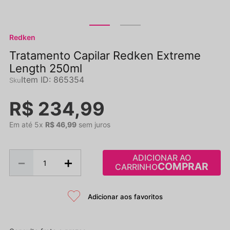
Redken
Tratamento Capilar Redken Extreme
Length 250ml
Item ID
:
865354
R$
234
,
99
Em até
5
x
R$
46
,
99
sem juros
ADICIONAR AO
－
＋
CARRINHO