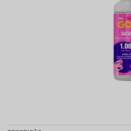
Protetor Solar
Tratamento Oral
P
Tônico e Adstringente`