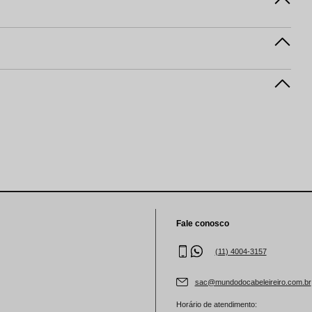
Fale conosco
(11) 4004-3157
sac@mundodocabeleireiro.com.br
Horário de atendimento: