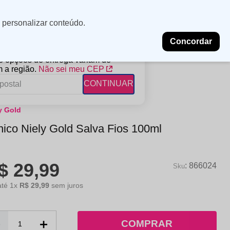
Minha
Insira uma
 personalizar conteúdo.
localização
conta
Concordar
PROMOÇÕES
NOSSAS LOJAS
BLOG
 e opções de entrega variam de
 a região.
Não sei meu CEP
CONTINUAR
y Gold
FANTIL
RAGÂNCIAS
DESCARTÁVEIS
nico Niely Gold Salva Fios 100ml
ampoo
erfumes
Algodão
ndicionador
Lenços
$
29
,
99
eme de Pentear
Lenços Umedecidos
:
866024
ave-in
até
1
x
R$
29
,
99
sem juros
－
＋