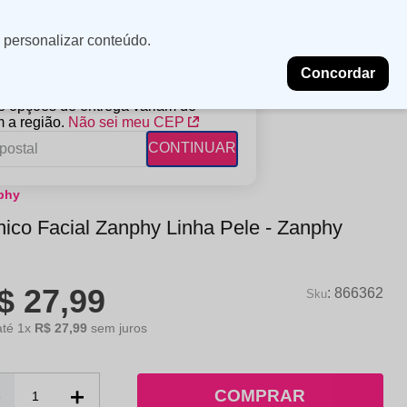
Minha
Insira uma
 personalizar conteúdo.
localização
conta
Concordar
PROMOÇÕES
NOSSAS LOJAS
BLOG
 e opções de entrega variam de
 a região.
Não sei meu CEP
CONTINUAR
phy
FANTIL
RAGÂNCIAS
DESCARTÁVEIS
nico Facial Zanphy Linha Pele - Zanphy
ampoo
erfumes
Algodão
ndicionador
Lenços
$
27
,
99
eme de Pentear
Lenços Umedecidos
:
866362
ave-in
até
1
x
R$
27
,
99
sem juros
－
＋