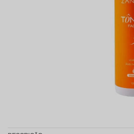
Protetor Solar
Tratamento Oral
P
Tônico e Adstringente`