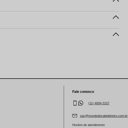
Fale conosco
(11) 4004-3157
sac@mundodocabeleireiro.com.br
Horário de atendimento: