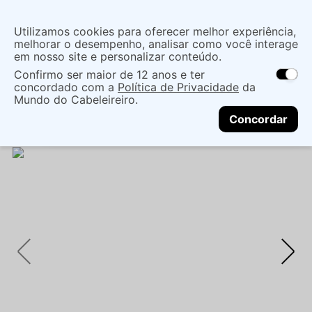
Insira uma
Utilizamos cookies para oferecer melhor experiência,
localização
melhorar o desempenho, analisar como você interage
em nosso site e personalizar conteúdo.
O que você procura?
Confirmo ser maior de 12 anos e ter
As ofertas e opções de entrega variam de
concordado com a
Política de Privacidade
da
acordo com a região.
Não sei meu CEP
Coloração
Marcas de Salão
Mundo do Cabeleireiro.
CONTINUAR
Coloração Tonalizante
TONALIZANTE COLOR
Concordar
TOUCH 6/0 LOURO ESCURO 60G