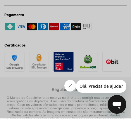
Pagamento
Certificados
Regulamentos
O Mundo do Cabeleireiro se reserva no direito de corrigir quaisquer possíveis
erros gráficos ou digitados; A inclusão do produto na Sacola não garante seu
preço. Caso os valores ofertados nos e-mails promocionais, mídias sociais e
valores no site apresentem divergências, prevalece o preço apresentado na
Finalização da compra. As imagens em nosso site são meramente ilustrativas.
Ofertas válidas até o término dos nossos estoques para internet. Vendas
sujeitas à análise e confirmação de dados. Preços e condições de pagamento
exclusivos para compras via internet, podendo variar nas nossas lojas físicas.
© Todos os direitos reservados Mundo dos Cosméticos S/A - CNPJ: