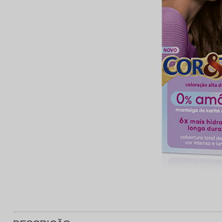
Protetor Solar
Tratamento Oral
P
Tônico e Adstringente`