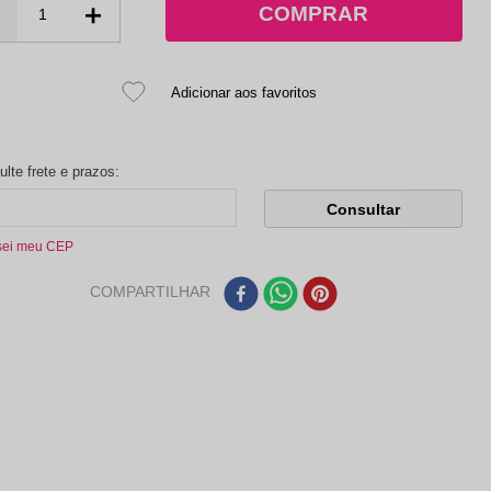
－
＋
sei meu CEP
COMPARTILHAR