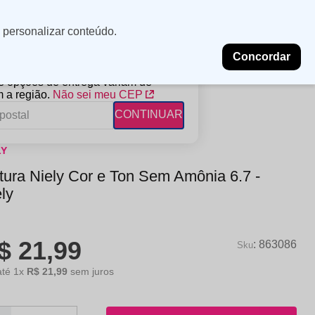
Minha
Insira uma
 personalizar conteúdo.
localização
conta
Concordar
PROMOÇÕES
NOSSAS LOJAS
BLOG
 e opções de entrega variam de
 a região.
Não sei meu CEP
CONTINUAR
LY
FANTIL
RAGÂNCIAS
DESCARTÁVEIS
tura Niely Cor e Ton Sem Amônia 6.7 -
ampoo
erfumes
Algodão
ly
ndicionador
Lenços
eme de Pentear
Lenços Umedecidos
$
21
,
99
ave-in
:
863086
até
1
x
R$
21
,
99
sem juros