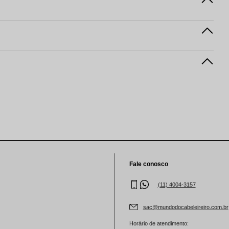
Fale conosco
(11) 4004-3157
sac@mundodocabeleireiro.com.br
Horário de atendimento: