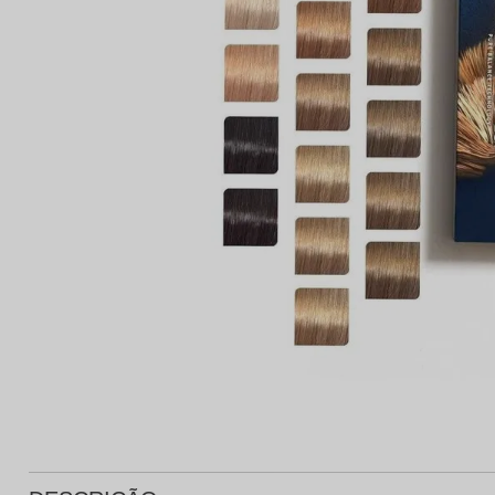
Protetor Solar
Tratamento Oral
P
Tônico e Adstringente`