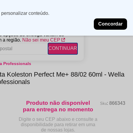
Minha
Insira uma
 personalizar conteúdo.
localização
conta
Concordar
PROMOÇÕES
NOSSAS LOJAS
BLOG
 e opções de entrega variam de
 a região.
Não sei meu CEP
CONTINUAR
a Professionals
FANTIL
RAGÂNCIAS
DESCARTÁVEIS
ta Koleston Perfect Me+ 88/02 60ml - Wella
ampoo
erfumes
Algodão
ofessionals
ndicionador
Lenços
eme de Pentear
Lenços Umedecidos
ave-in
:
866343