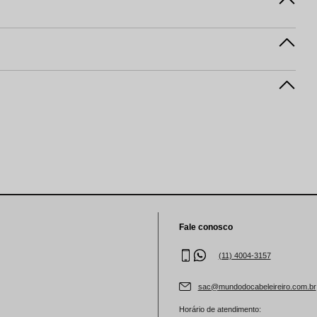
Fale conosco
(11) 4004-3157
sac@mundodocabeleireiro.com.br
Horário de atendimento: