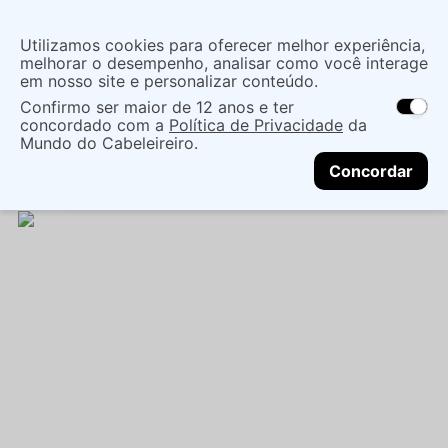
Insira uma
Utilizamos cookies para oferecer melhor experiência,
localização
melhorar o desempenho, analisar como você interage
em nosso site e personalizar conteúdo.
O que você procura?
Confirmo ser maior de 12 anos e ter
As ofertas e opções de entrega variam de
concordado com a
Política de Privacidade
da
acordo com a região.
Não sei meu CEP
Coloração
Marcas de Salão
Mundo do Cabeleireiro.
CONTINUAR
Coloração Permanente
TINTA KOLESTON PERFECT
Concordar
ME+ 7/01 60ML - WELLA PROFESSIONALS