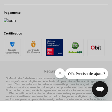
Pagamento
Certificados
Regulamentos
O Mundo do Cabeleireiro se reserva no direito de corrigir quaisquer possíveis
erros gráficos ou digitados; A inclusão do produto na Sacola não garante seu
preço. Caso os valores ofertados nos e-mails promocionais, mídias sociais e
valores no site apresentem divergências, prevalece o preço apresentado na
Finalização da compra. As imagens em nosso site são meramente ilustrativas.
Ofertas válidas até o término dos nossos estoques para internet. Vendas
sujeitas à análise e confirmação de dados. Preços e condições de pagamento
exclusivos para compras via internet, podendo variar nas nossas lojas físicas.
© Todos os direitos reservados Mundo dos Cosméticos S/A - CNPJ:
02.786.558/0001-70