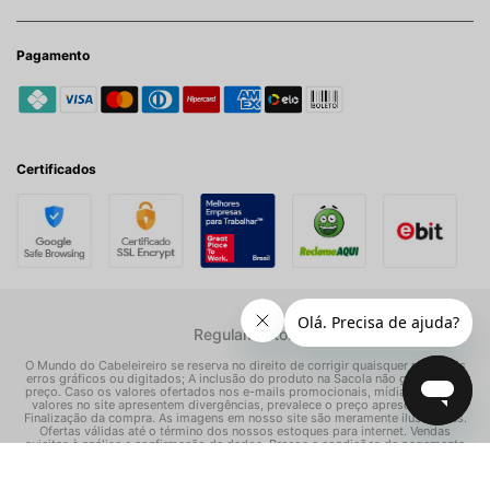
Pagamento
Certificados
Regulamentos
O Mundo do Cabeleireiro se reserva no direito de corrigir quaisquer possíveis
erros gráficos ou digitados; A inclusão do produto na Sacola não garante seu
preço. Caso os valores ofertados nos e-mails promocionais, mídias sociais e
valores no site apresentem divergências, prevalece o preço apresentado na
Finalização da compra. As imagens em nosso site são meramente ilustrativas.
Ofertas válidas até o término dos nossos estoques para internet. Vendas
sujeitas à análise e confirmação de dados. Preços e condições de pagamento
exclusivos para compras via internet, podendo variar nas nossas lojas físicas.
© Todos os direitos reservados Mundo dos Cosméticos S/A - CNPJ: