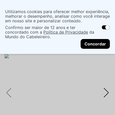
Insira uma
Utilizamos cookies para oferecer melhor experiência,
localização
melhorar o desempenho, analisar como você interage
em nosso site e personalizar conteúdo.
O que você procura?
Confirmo ser maior de 12 anos e ter
As ofertas e opções de entrega variam de
concordado com a
Política de Privacidade
da
acordo com a região.
Não sei meu CEP
Coloração
Marcas de Salão
Mundo do Cabeleireiro.
CONTINUAR
Coloração Permanente
TINTA IGORA ZERO AMM
Concordar
9-00 60ML - SCHWARZKOPF