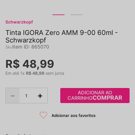
Schwarzkopf
Tinta IGORA Zero AMM 9-00 60ml -
Schwarzkopf
Item ID
:
865070
R$
48
,
99
Em até
1
x
R$
48
,
99
sem juros
ADICIONAR AO
－
＋
CARRINHO