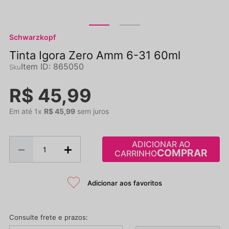
Schwarzkopf
Tinta Igora Zero Amm 6-31 60ml
Item ID
:
865050
R$
45
,
99
Em até
1
x
R$
45
,
99
sem juros
ADICIONAR AO
－
＋
CARRINHO