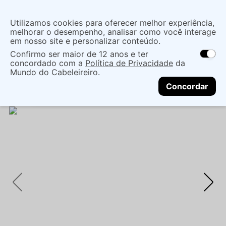
Insira uma
Utilizamos cookies para oferecer melhor experiência,
localização
melhorar o desempenho, analisar como você interage
em nosso site e personalizar conteúdo.
O que você procura?
Confirmo ser maior de 12 anos e ter
As ofertas e opções de entrega variam de
concordado com a
Política de Privacidade
da
acordo com a região.
Não sei meu CEP
Coloração
Marcas de Salão
Mundo do Cabeleireiro.
CONTINUAR
Coloração Permanente
TINTA IGORA ZERO AMM
Concordar
6-31 60ML