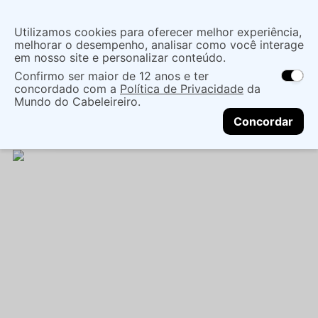
Insira uma
Utilizamos cookies para oferecer melhor experiência,
localização
melhorar o desempenho, analisar como você interage
em nosso site e personalizar conteúdo.
O que você procura?
Confirmo ser maior de 12 anos e ter
As ofertas e opções de entrega variam de
concordado com a
Política de Privacidade
da
acordo com a região.
Não sei meu CEP
Coloração
Marcas de Salão
Mundo do Cabeleireiro.
CONTINUAR
Coloração Permanente
TINT REVLONISSIMO 6.41
Concordar
50ML