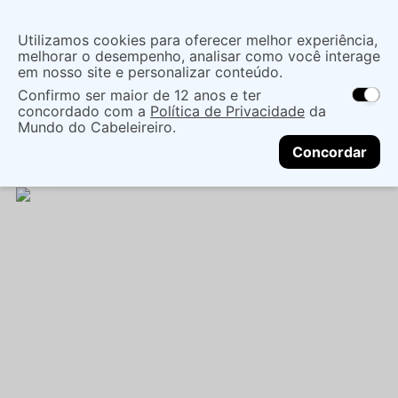
Insira uma
Utilizamos cookies para oferecer melhor experiência,
localização
melhorar o desempenho, analisar como você interage
em nosso site e personalizar conteúdo.
O que você procura?
Confirmo ser maior de 12 anos e ter
As ofertas e opções de entrega variam de
concordado com a
Política de Privacidade
da
acordo com a região.
Não sei meu CEP
Coloração
Marcas de Salão
Mundo do Cabeleireiro.
CONTINUAR
Coloração Permanente
TINT LUMISHINE
Concordar
PERMANENT 9NV L9.02