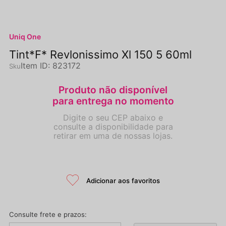
Uniq One
Tint*F* Revlonissimo Xl 150 5 60ml
Item ID
:
823172