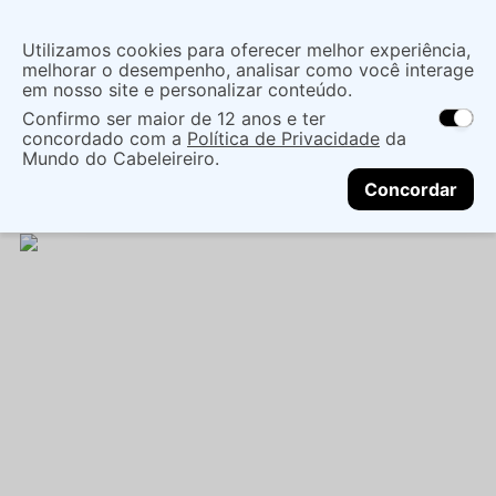
Insira uma
Utilizamos cookies para oferecer melhor experiência,
localização
melhorar o desempenho, analisar como você interage
em nosso site e personalizar conteúdo.
O que você procura?
Confirmo ser maior de 12 anos e ter
As ofertas e opções de entrega variam de
concordado com a
Política de Privacidade
da
acordo com a região.
Não sei meu CEP
Coloração
Marcas de Salão
Mundo do Cabeleireiro.
CONTINUAR
Coloração Permanente
TINT*F* REVLONISSIMO XL
Concordar
150 5 60ML