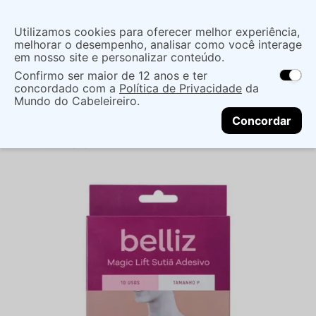
Insira uma
Utilizamos cookies para oferecer melhor experiência,
localização
melhorar o desempenho, analisar como você interage
em nosso site e personalizar conteúdo.
O que você procura?
Confirmo ser maior de 12 anos e ter
As ofertas e opções de entrega variam de
concordado com a
Política de Privacidade
da
acordo com a região.
Não sei meu CEP
Cuidados com o Corpo
Mundo do Cabeleireiro.
CONTINUAR
Outros Produtos Para O Corpo
Concordar
Outros Produtos Para O Corpo
SUTIÃ ADESIVO
BELLIZ MAGIC LIFT - P - BELLIZ