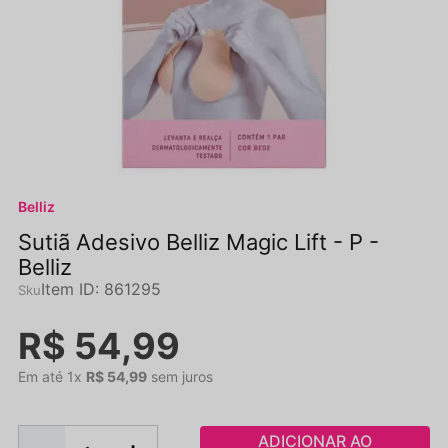
Belliz
Sutiã Adesivo Belliz Magic Lift - P -
Belliz
Item ID
:
861295
R$
54
,
99
Em até
1
x
R$
54
,
99
sem juros
ADICIONAR AO