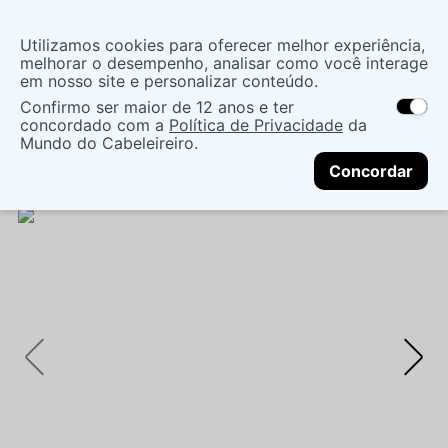
Insira uma
Utilizamos cookies para oferecer melhor experiência,
localização
melhorar o desempenho, analisar como você interage
em nosso site e personalizar conteúdo.
O que você procura?
Confirmo ser maior de 12 anos e ter
As ofertas e opções de entrega variam de
concordado com a
Política de Privacidade
da
acordo com a região.
Não sei meu CEP
Cabelo
Marcas De Salão
Condicionador
Mundo do Cabeleireiro.
CONTINUAR
STEPHEN KNOLL FORM & CONTROL
Concordar
CONDICIONADOR 500ML