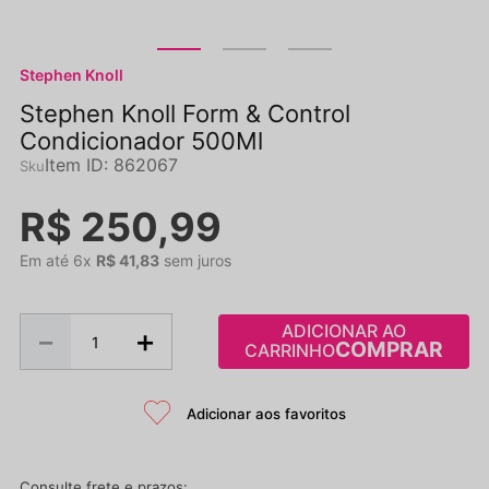
Stephen Knoll
Stephen Knoll Form & Control
Condicionador 500Ml
Item ID
:
862067
R$
250
,
99
Em até
6
x
R$
41
,
83
sem juros
ADICIONAR AO
－
＋
CARRINHO