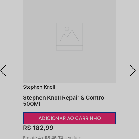
Stephen Knoll
Stephen Knoll Repair & Control
500Ml
ADICIONAR AO CARRINHO
R$
182
,
99
Em até
4
x
R$
45
,
74
sem juros