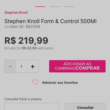
Stephen Knoll
Stephen Knoll Form & Control 500Ml
Item ID
:
862059
R$
219
,
99
Em até
5
x
R$
43
,
99
sem juros
ADICIONAR AO
－
＋
CARRINHO