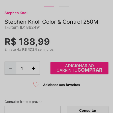
Stephen Knoll
Stephen Knoll Color & Control 250Ml
Item ID
:
862491
R$
188
,
99
Em até
4
x
R$
47
,
24
sem juros
ADICIONAR AO
－
＋
CARRINHO