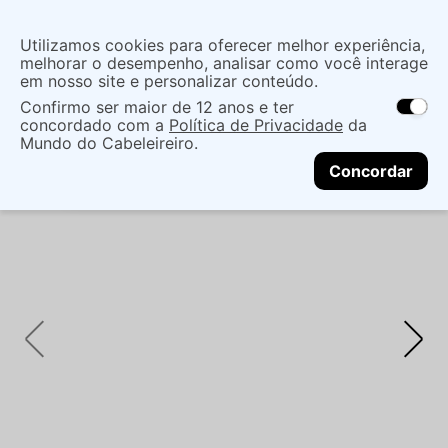
Insira uma
Utilizamos cookies para oferecer melhor experiência,
localização
melhorar o desempenho, analisar como você interage
em nosso site e personalizar conteúdo.
O que você procura?
Confirmo ser maior de 12 anos e ter
As ofertas e opções de entrega variam de
concordado com a
Política de Privacidade
da
acordo com a região.
Não sei meu CEP
Cabelo
Marcas De Salão
Condicionador
Mundo do Cabeleireiro.
CONTINUAR
STEPHEN KNOLL COLOR & CONTROL 250ML
Concordar