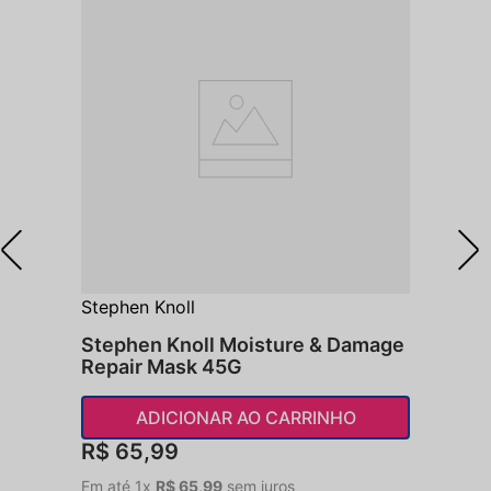
Stephen Knoll
Stephen Knoll Moisture & Damage
Repair Mask 45G
ADICIONAR AO CARRINHO
R$
65
,
99
Em até
1
x
R$
65
,
99
sem juros