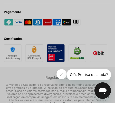
Pagamento
Certificados
Regulamentos
O Mundo do Cabeleireiro se reserva no direito de corrigir quaisquer possíveis
erros gráficos ou digitados; A inclusão do produto na Sacola não garante seu
preço. Caso os valores ofertados nos e-mails promocionais, mídias sociais e
valores no site apresentem divergências, prevalece o preço apresentado na
Finalização da compra. As imagens em nosso site são meramente ilustrativas.
Ofertas válidas até o término dos nossos estoques para internet. Vendas
sujeitas à análise e confirmação de dados. Preços e condições de pagamento
exclusivos para compras via internet, podendo variar nas nossas lojas físicas.
© Todos os direitos reservados Mundo dos Cosméticos S/A - CNPJ: