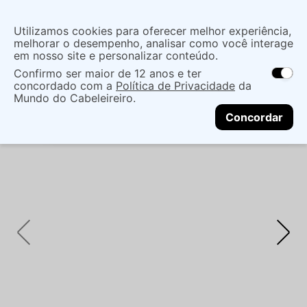
Insira uma
Utilizamos cookies para oferecer melhor experiência,
localização
melhorar o desempenho, analisar como você interage
em nosso site e personalizar conteúdo.
O que você procura?
Confirmo ser maior de 12 anos e ter
As ofertas e opções de entrega variam de
concordado com a
Política de Privacidade
da
acordo com a região.
Não sei meu CEP
Masculino
Finalizador Capilar
Modeladores
Mundo do Cabeleireiro.
CONTINUAR
SPRAY REDKEN STRONG HOLD 400ML - REDKEN
Concordar