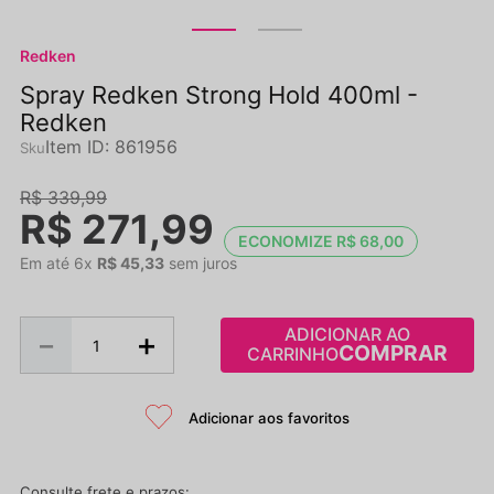
Redken
Spray Redken Strong Hold 400ml -
Redken
Item ID
:
861956
R$
339
,
99
R$
271
,
99
ECONOMIZE
R$
68
,
00
Em até
6
x
R$
45
,
33
sem juros
ADICIONAR AO
－
＋
CARRINHO