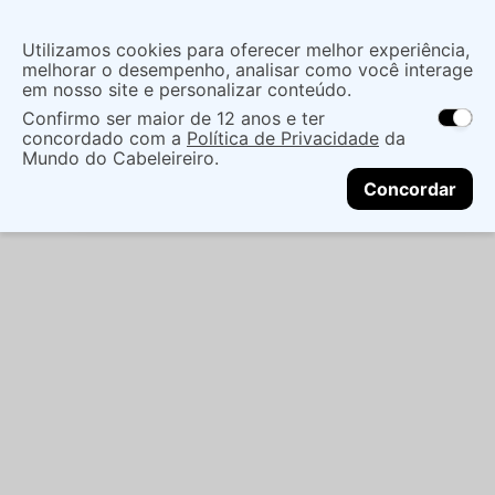
Insira uma
Utilizamos cookies para oferecer melhor experiência,
localização
melhorar o desempenho, analisar como você interage
em nosso site e personalizar conteúdo.
O que você procura?
Confirmo ser maior de 12 anos e ter
As ofertas e opções de entrega variam de
concordado com a
Política de Privacidade
da
acordo com a região.
Não sei meu CEP
Cabelo
Marcas De Salão
Fixadores
SPRAY
Mundo do Cabeleireiro.
CONTINUAR
BRAÉ SOUL BB COLOR 200ML
Concordar