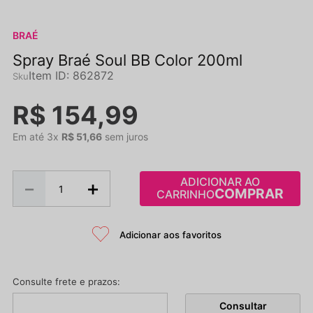
BRAÉ
Spray Braé Soul BB Color 200ml
Item ID
:
862872
R$
154
,
99
Em até
3
x
R$
51
,
66
sem juros
ADICIONAR AO
－
＋
CARRINHO