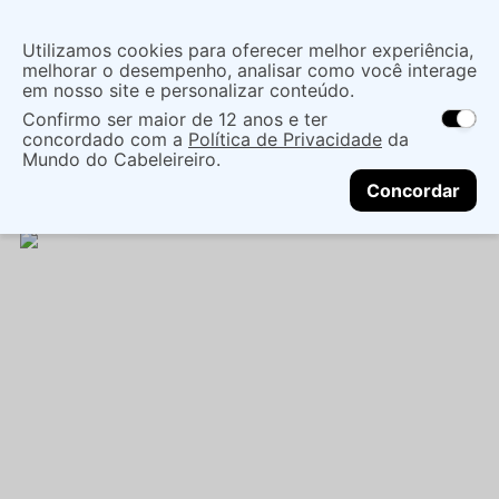
Insira uma
Utilizamos cookies para oferecer melhor experiência,
localização
melhorar o desempenho, analisar como você interage
em nosso site e personalizar conteúdo.
O que você procura?
Confirmo ser maior de 12 anos e ter
As ofertas e opções de entrega variam de
concordado com a
Política de Privacidade
da
acordo com a região.
Não sei meu CEP
Maquiagem
Olho
Sombra E Pigmento
Mundo do Cabeleireiro.
CONTINUAR
SOMBRA ASA BORBOLETA BITARRA INFINIT -
Concordar
BITARRA BEAUTY - 1,5G