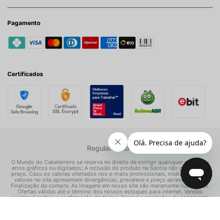
Pagamento
Certificados
Regulamentos
O Mundo do Cabeleireiro se reserva no direito de corrigir quaisquer possíveis
erros gráficos ou digitados; A inclusão do produto na Sacola não garante seu
preço. Caso os valores ofertados nos e-mails promocionais, mídias sociais e
valores no site apresentem divergências, prevalece o preço apresentado na
Finalização da compra. As imagens em nosso site são meramente ilustrativas.
Ofertas válidas até o término dos nossos estoques para internet. Vendas
sujeitas à análise e confirmação de dados. Preços e condições de pagamento
exclusivos para compras via internet, podendo variar nas nossas lojas físicas.
© Todos os direitos reservados Mundo dos Cosméticos S/A - CNPJ: