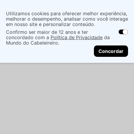
Insira uma
Utilizamos cookies para oferecer melhor experiência,
localização
melhorar o desempenho, analisar como você interage
em nosso site e personalizar conteúdo.
O que você procura?
Confirmo ser maior de 12 anos e ter
As ofertas e opções de entrega variam de
concordado com a
Política de Privacidade
da
acordo com a região.
Não sei meu CEP
Cabelo
Marcas Tradicionais
Shampoo
Mundo do Cabeleireiro.
CONTINUAR
SHAMPOO VULT CACHOS 350ML
Concordar