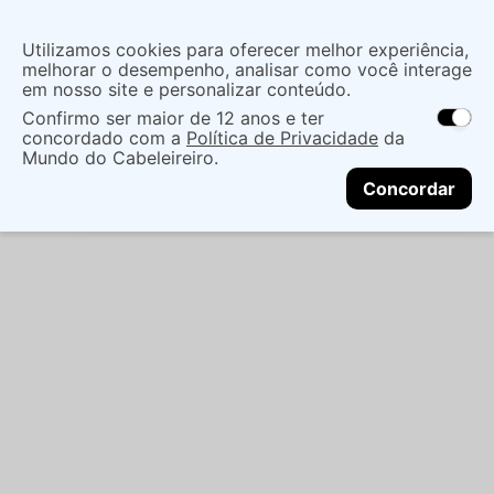
Insira uma
Utilizamos cookies para oferecer melhor experiência,
localização
melhorar o desempenho, analisar como você interage
em nosso site e personalizar conteúdo.
O que você procura?
Confirmo ser maior de 12 anos e ter
As ofertas e opções de entrega variam de
concordado com a
Política de Privacidade
da
acordo com a região.
Não sei meu CEP
Cabelo
Marcas Tradicionais
Shampoo
Mundo do Cabeleireiro.
CONTINUAR
SHAMPOO SIÀGE LISO INTENSO 250ML - EUDORA
Concordar