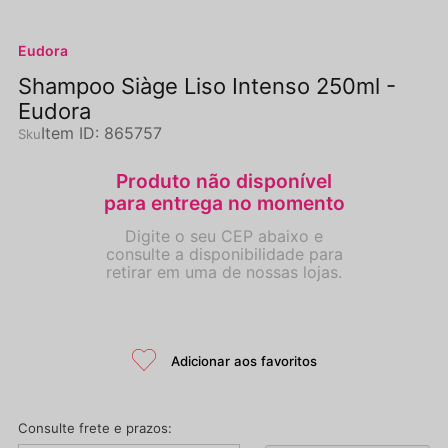
Eudora
Shampoo Siàge Liso Intenso 250ml -
Eudora
Item ID
:
865757