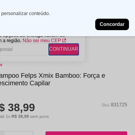
Minha
Insira uma
 personalizar conteúdo.
localização
conta
Concordar
PROMOÇÕES
NOSSAS LOJAS
BLOG
 e opções de entrega variam de
 a região.
Não sei meu CEP
CONTINUAR
ps
FANTIL
RAGÂNCIAS
DESCARTÁVEIS
ampoo Felps Xmix Bamboo: Força e
ampoo
erfumes
Algodão
escimento Capilar
ndicionador
Lenços
eme de Pentear
Lenços Umedecidos
$
38
,
99
ave-in
:
831725
até
1
x
R$
38
,
99
sem juros