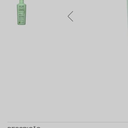
Protetor Solar
Tratamento Oral
P
Tônico e Adstringente`