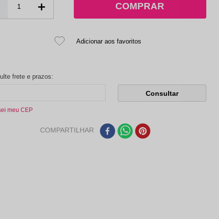
－
＋
sei meu CEP
COMPARTILHAR