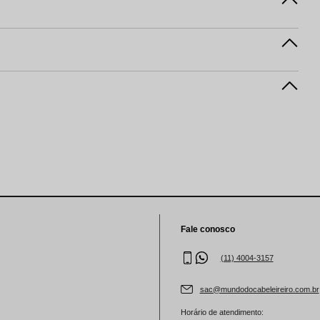
Fale conosco
(11) 4004-3157
sac@mundodocabeleireiro.com.br
Horário de atendimento: