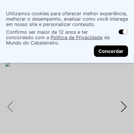
Insira uma
Utilizamos cookies para oferecer melhor experiência,
localização
melhorar o desempenho, analisar como você interage
em nosso site e personalizar conteúdo.
O que você procura?
Confirmo ser maior de 12 anos e ter
As ofertas e opções de entrega variam de
concordado com a
Política de Privacidade
da
acordo com a região.
Não sei meu CEP
Cabelo
Marcas Tradicionais
Shampoo
Mundo do Cabeleireiro.
CONTINUAR
SHAMPOO FELPS MEN BLACK JACK 240ML -
Concordar
FELPS