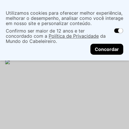
Insira uma
Utilizamos cookies para oferecer melhor experiência,
localização
melhorar o desempenho, analisar como você interage
em nosso site e personalizar conteúdo.
O que você procura?
Confirmo ser maior de 12 anos e ter
As ofertas e opções de entrega variam de
concordado com a
Política de Privacidade
da
acordo com a região.
Não sei meu CEP
Cabelo
Marcas Tradicionais
Shampoo
Mundo do Cabeleireiro.
CONTINUAR
SHAMPOO EUDORA SIÀGE CAUTERIZAÇÃO DOS
Concordar
FIOS 250ML - EUDORA