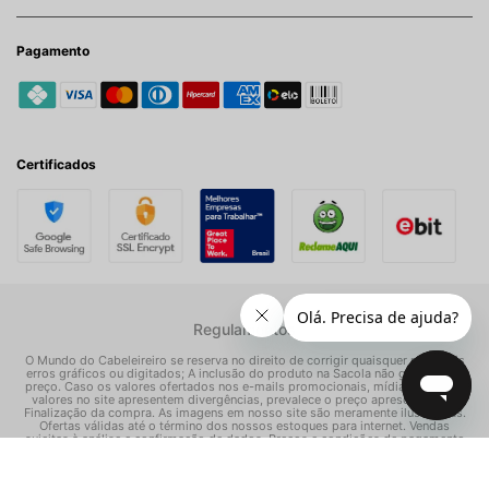
Pagamento
Certificados
Regulamentos
O Mundo do Cabeleireiro se reserva no direito de corrigir quaisquer possíveis
erros gráficos ou digitados; A inclusão do produto na Sacola não garante seu
preço. Caso os valores ofertados nos e-mails promocionais, mídias sociais e
valores no site apresentem divergências, prevalece o preço apresentado na
Finalização da compra. As imagens em nosso site são meramente ilustrativas.
Ofertas válidas até o término dos nossos estoques para internet. Vendas
sujeitas à análise e confirmação de dados. Preços e condições de pagamento
exclusivos para compras via internet, podendo variar nas nossas lojas físicas.
© Todos os direitos reservados Mundo dos Cosméticos S/A - CNPJ: