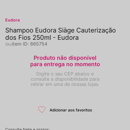
Eudora
Shampoo Eudora Siàge Cauterização
dos Fios 250ml - Eudora
Item ID
:
865754