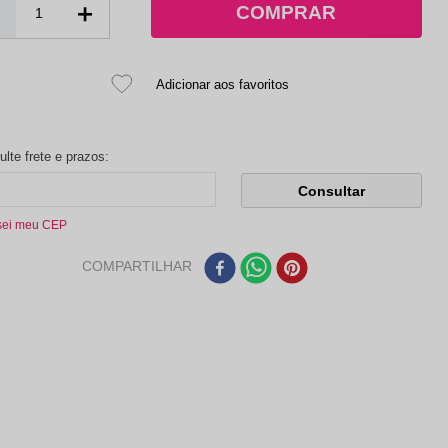
－
＋
sei meu CEP
COMPARTILHAR