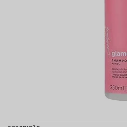
Protetor Solar
Tratamento Oral
P
Tônico e Adstringente`