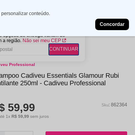
Minha
Insira uma
 personalizar conteúdo.
localização
conta
Concordar
PROMOÇÕES
NOSSAS LOJAS
BLOG
 e opções de entrega variam de
 a região.
Não sei meu CEP
CONTINUAR
veu Professional
FANTIL
RAGÂNCIAS
DESCARTÁVEIS
ampoo Cadiveu Essentials Glamour Rubi
ampoo
erfumes
Algodão
tilante 250ml - Cadiveu Professional
ndicionador
Lenços
eme de Pentear
Lenços Umedecidos
$
59
,
99
ave-in
:
862364
até
1
x
R$
59
,
99
sem juros