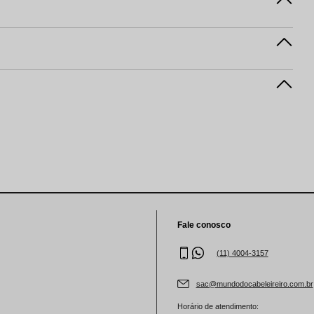
Fale conosco
(11) 4004-3157
sac@mundodocabeleireiro.com.br
Horário de atendimento: