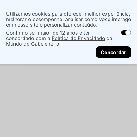
Insira uma
Utilizamos cookies para oferecer melhor experiência,
localização
melhorar o desempenho, analisar como você interage
em nosso site e personalizar conteúdo.
O que você procura?
Confirmo ser maior de 12 anos e ter
As ofertas e opções de entrega variam de
concordado com a
Política de Privacidade
da
acordo com a região.
Não sei meu CEP
Cabelo
Marcas De Salão
Shampoo
Mundo do Cabeleireiro.
CONTINUAR
SHAMPOO BRAÉ STAGES NUTRIÇÃO 250ML
Concordar