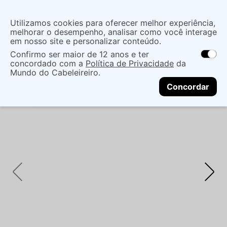
Insira uma
Utilizamos cookies para oferecer melhor experiência,
localização
melhorar o desempenho, analisar como você interage
em nosso site e personalizar conteúdo.
O que você procura?
Confirmo ser maior de 12 anos e ter
As ofertas e opções de entrega variam de
concordado com a
Política de Privacidade
da
acordo com a região.
Não sei meu CEP
Cabelo
Marcas Tradicionais
Shampoo
SH
Mundo do Cabeleireiro.
CONTINUAR
BUTTER HAIR COCO NUTRY 300ML - BUTTER HAIR
Concordar