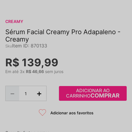
CREAMY
Sérum Facial Creamy Pro Adapaleno -
Creamy
Item ID
:
870133
R$
139
,
99
Em até
3
x
R$
46
,
66
sem juros
ADICIONAR AO
－
＋
CARRINHO