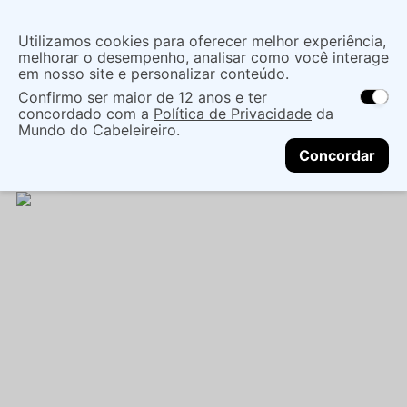
Insira uma
Utilizamos cookies para oferecer melhor experiência,
localização
melhorar o desempenho, analisar como você interage
em nosso site e personalizar conteúdo.
O que você procura?
Confirmo ser maior de 12 anos e ter
As ofertas e opções de entrega variam de
concordado com a
Política de Privacidade
da
acordo com a região.
Não sei meu CEP
Dermocosméticos
Tratamento facial
Mundo do Cabeleireiro.
CONTINUAR
Anti acne
SÉRUM FACIAL CREAMY PRO
Concordar
ADAPALENO - CREAMY