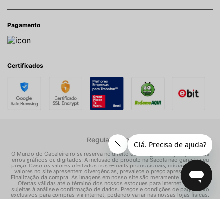
Pagamento
Certificados
Regulamentos
O Mundo do Cabeleireiro se reserva no direito de corrigir quaisquer possíveis
erros gráficos ou digitados; A inclusão do produto na Sacola não garante seu
preço. Caso os valores ofertados nos e-mails promocionais, mídias sociais e
valores no site apresentem divergências, prevalece o preço apresentado na
Finalização da compra. As imagens em nosso site são meramente ilustrativas.
Ofertas válidas até o término dos nossos estoques para internet. Vendas
sujeitas à análise e confirmação de dados. Preços e condições de pagamento
exclusivos para compras via internet, podendo variar nas nossas lojas físicas.
© Todos os direitos reservados Mundo dos Cosméticos S/A - CNPJ:
02.786.558/0001-70