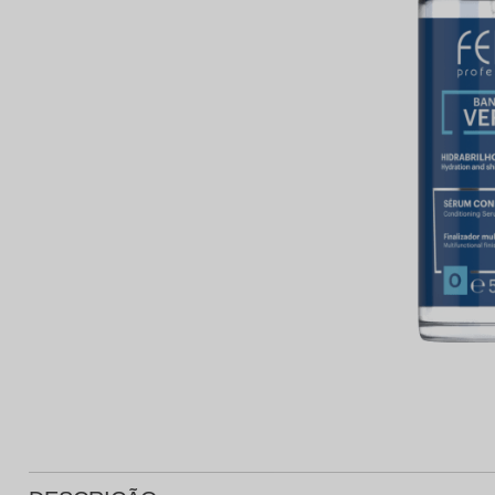
Protetor Solar
Tratamento Oral
P
Tônico e Adstringente`