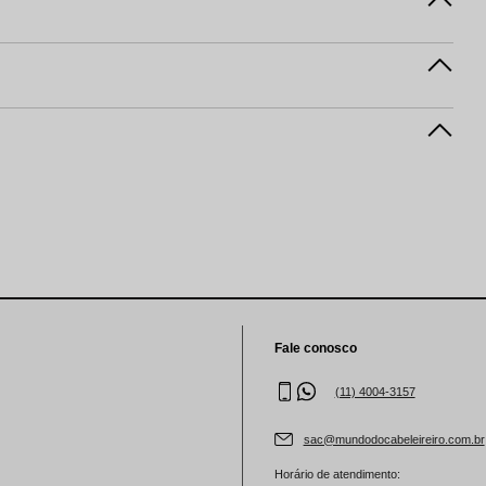
Fale conosco
(11) 4004-3157
sac@mundodocabeleireiro.com.br
Horário de atendimento: