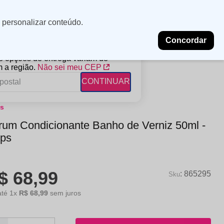
Minha
Insira uma
 personalizar conteúdo.
localização
conta
Concordar
PROMOÇÕES
NOSSAS LOJAS
BLOG
 e opções de entrega variam de
 a região.
Não sei meu CEP
CONTINUAR
ps
FANTIL
RAGÂNCIAS
DESCARTÁVEIS
rum Condicionante Banho de Verniz 50ml -
ampoo
erfumes
Algodão
lps
ndicionador
Lenços
eme de Pentear
Lenços Umedecidos
$
68
,
99
ave-in
:
865295
até
1
x
R$
68
,
99
sem juros