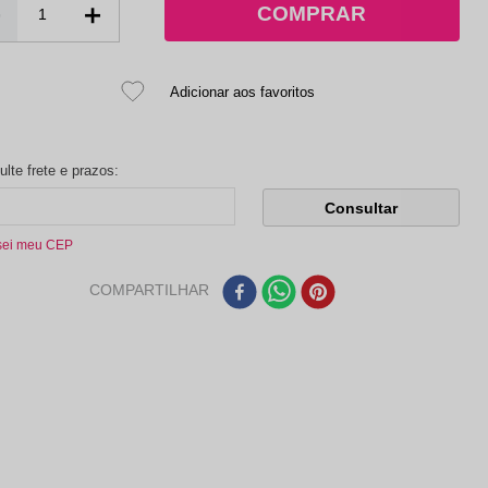
－
＋
sei meu CEP
COMPARTILHAR