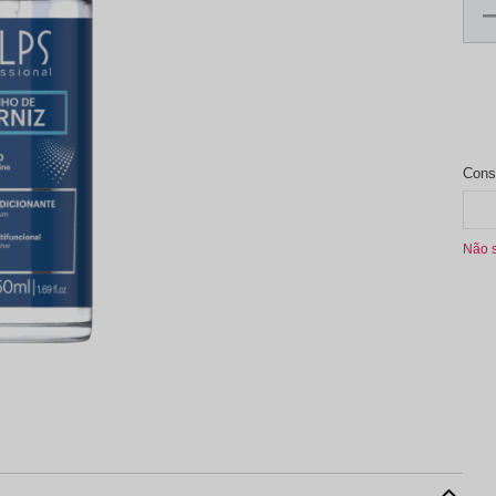
aleta de Sombra
Não 