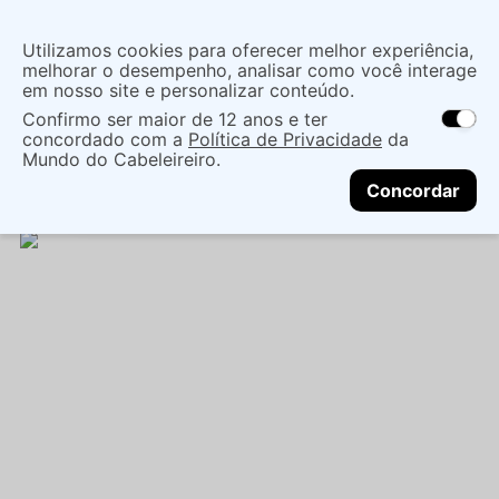
Insira uma
Utilizamos cookies para oferecer melhor experiência,
localização
melhorar o desempenho, analisar como você interage
em nosso site e personalizar conteúdo.
O que você procura?
Confirmo ser maior de 12 anos e ter
As ofertas e opções de entrega variam de
concordado com a
Política de Privacidade
da
acordo com a região.
Não sei meu CEP
Cuidados com o Corpo
Sabonete
Liquido
Mundo do Cabeleireiro.
CONTINUAR
SABONETE LÍQUIDO NEUTRO DE BABOSA
Concordar
AHOALOE -120ML