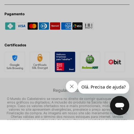
Pagamento
Certificados
Regulamentos
O Mundo do Cabeleireiro se reserva no direito de corrigir quaisquer possíveis
erros gráficos ou digitados; A inclusão do produto na Sacola não garante seu
preço. Caso os valores ofertados nos e-mails promocionais, mídias sociais e
valores no site apresentem divergências, prevalece o preço apresentado na
Finalização da compra. As imagens em nosso site são meramente ilustrativas.
Ofertas válidas até o término dos nossos estoques para internet. Vendas
sujeitas à análise e confirmação de dados. Preços e condições de pagamento
exclusivos para compras via internet, podendo variar nas nossas lojas físicas.
© Todos os direitos reservados Mundo dos Cosméticos S/A - CNPJ: