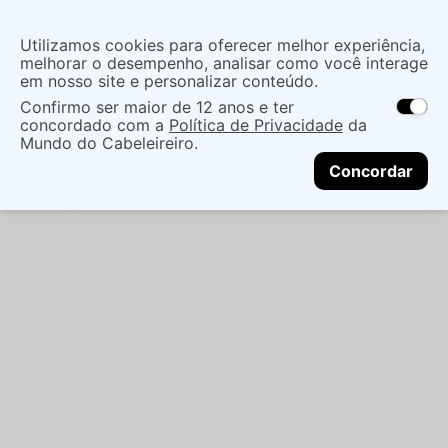
Insira uma
Utilizamos cookies para oferecer melhor experiência,
localização
melhorar o desempenho, analisar como você interage
em nosso site e personalizar conteúdo.
O que você procura?
Confirmo ser maior de 12 anos e ter
As ofertas e opções de entrega variam de
concordado com a
Política de Privacidade
da
acordo com a região.
Não sei meu CEP
Cuidados com o Corpo
Sabonete
Barra
Mundo do Cabeleireiro.
CONTINUAR
SABONETE EM BARRA PHEBO ROSAS 90G
Concordar