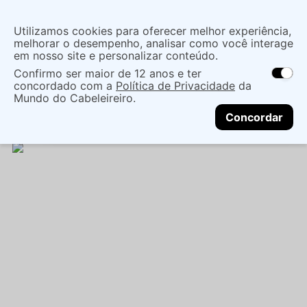
Insira uma
Utilizamos cookies para oferecer melhor experiência,
localização
melhorar o desempenho, analisar como você interage
em nosso site e personalizar conteúdo.
O que você procura?
Confirmo ser maior de 12 anos e ter
As ofertas e opções de entrega variam de
concordado com a
Política de Privacidade
da
acordo com a região.
Não sei meu CEP
Cuidados com o Corpo
Sabonete
Barra
Mundo do Cabeleireiro.
CONTINUAR
SABONETE BARRA PLUSH FLOR LARANJEIRA 180G
Concordar
- GIORNO