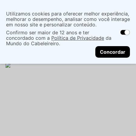
Insira uma
Utilizamos cookies para oferecer melhor experiência,
localização
melhorar o desempenho, analisar como você interage
em nosso site e personalizar conteúdo.
O que você procura?
Confirmo ser maior de 12 anos e ter
As ofertas e opções de entrega variam de
concordado com a
Política de Privacidade
da
acordo com a região.
Não sei meu CEP
Cuidados com o Corpo
Sabonete
Barra
Mundo do Cabeleireiro.
CONTINUAR
SABONETE BARRA FRANCIS BRASILIDADES CAPIM-
Concordar
LIMÃO 80G