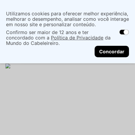
Insira uma
Utilizamos cookies para oferecer melhor experiência,
localização
melhorar o desempenho, analisar como você interage
em nosso site e personalizar conteúdo.
O que você procura?
Confirmo ser maior de 12 anos e ter
As ofertas e opções de entrega variam de
concordado com a
Política de Privacidade
da
acordo com a região.
Não sei meu CEP
Cabelo
Marcas Tradicionais
Mundo do Cabeleireiro.
CONTINUAR
Tratamentos EspecÍficos
QUERATINA ALTA MODA
Concordar
KERATIN IMPACT 150ML - ALFAPARF ALTA MODA