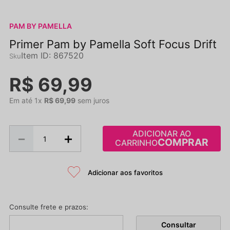
PAM BY PAMELLA
Primer Pam by Pamella Soft Focus Drift
Item ID
:
867520
R$
69
,
99
Em até
1
x
R$
69
,
99
sem juros
ADICIONAR AO
－
＋
CARRINHO