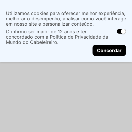
Insira uma
Utilizamos cookies para oferecer melhor experiência,
localização
melhorar o desempenho, analisar como você interage
em nosso site e personalizar conteúdo.
O que você procura?
Confirmo ser maior de 12 anos e ter
As ofertas e opções de entrega variam de
concordado com a
Política de Privacidade
da
acordo com a região.
Não sei meu CEP
Maquiagem
Face
Primer Facial
PRIMER
Mundo do Cabeleireiro.
CONTINUAR
PAM BY PAMELLA SOFT FOCUS DRIFT
Concordar